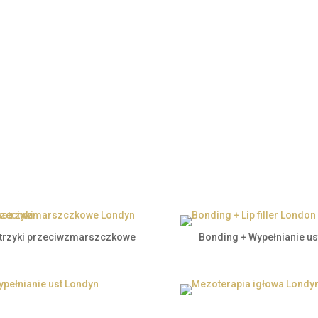
emiana uśmiechu –
wki/Korony/Mosty
trzyki przeciwzmarszczkowe
Bonding + Wypełnianie us
ełnianie ust Londyn
Mezoterapia igłowa