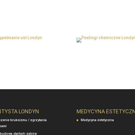
Londyn
łnianie ust Londyn
Mezoterapia igłowa Londyn
ełnianie ust Londyn
Peelingi chemiczne Lon
łnianie ust Londyn
Peelingi chemiczne Londyn
NTYSTA LONDYN
MEDYCYNA ESTETYCZ
czenie bruksizmu / zgrzytania
Medycyna estetyczna
bami
budowa startych zębów