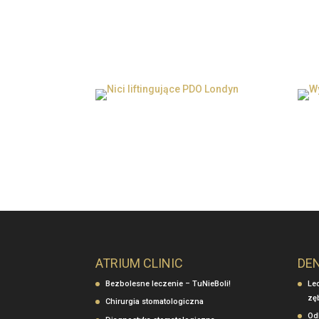
Zabiegi estetyczne Londyn
Wype
Nici liftingujące PDO
Wyp
Londyn
Wype
Nici liftingujące PDO Londyn
ATRIUM CLINIC
DE
Bezbolesne leczenie – TuNieBoli!
Le
zę
Chirurgia stomatologiczna
Od