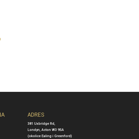
Londyn
Modelowanie owalu twarzy
Londyn
dyn
NA
ADRES
381 Uxbridge Rd,
Londyn, Acton W3 9SA
(okolice Ealing i Greenford)