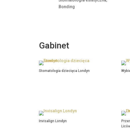
Bonding
Gabinet
Stomatologia dziecięca Londyn
Wybi
Stomatologia dziecięca Londyn
Wybi
Invisalign Londyn
Prze
Licó
Invisalign Londyn