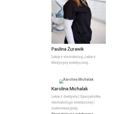
Paulina Żurawik
Lekarz stomatolog, Lekarz
Medycyny estetycznej...
Karolina Michalak
Lekarz dentysta | Specjalistka
stomatologii estetycznej i
małoinwazyjnej
Stomatologia estetyczna,