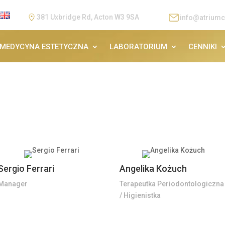
381 Uxbridge Rd, Acton W3 9SA
info@atriumc
MEDYCYNA ESTETYCZNA
LABORATORIUM
CENNIKI
Sergio Ferrari
Angelika Kożuch
Manager
Terapeutka Periodontologiczna
/ Higienistka