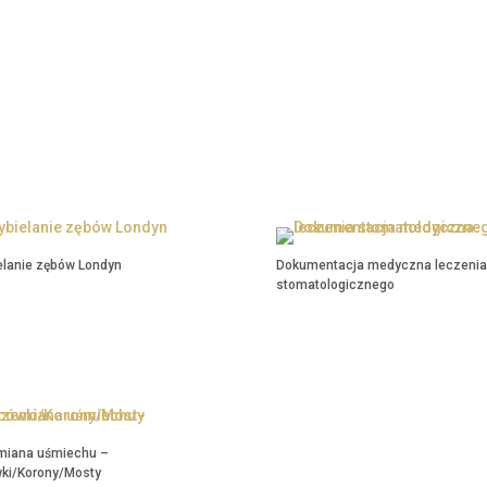
elanie zębów Londyn
Dokumentacja medyczna leczenia
stomatologicznego
elanie zębów Londyn
Dokumentacja medyczna
leczenia stomatologicznego
miana uśmiechu –
wki/Korony/Mosty