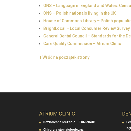
ONS – Language in England and Wales: Cens
ONS – Polish nationals living in the UK
House of Commons Library – Polish populatio
BrightLocal – Local Consumer Review Survey
General Dental Council – Standards for the D
Care Quality Commission – Atrium Clinic
⬆️ Wróć na początek strony
ATRIUM CLINIC
DE
Bezbolesne leczenie – TuNieBoli!
Le
zę
Chirurgia stomatologiczna