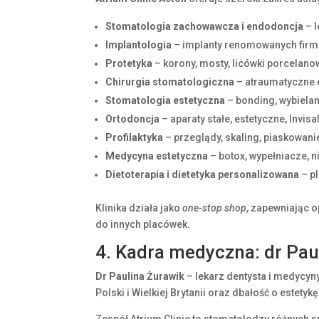
Stomatologia zachowawcza i endodoncja
– l
Implantologia
– implanty renomowanych firm 
Protetyka
– korony, mosty, licówki porcelano
Chirurgia stomatologiczna
– atraumatyczne e
Stomatologia estetyczna
– bonding, wybielan
Ortodoncja
– aparaty stałe, estetyczne, Invisa
Profilaktyka
– przeglądy, skaling, piaskowanie
Medycyna estetyczna
– botox, wypełniacze, n
Dietoterapia i dietetyka personalizowana
– pl
Klinika działa jako
one-stop shop
, zapewniając o
do innych placówek.
4. Kadra medyczna: dr Paul
Dr Paulina Żurawik
– lekarz dentysta i medycyny
Polski i Wielkiej Brytanii oraz dbałość o estety
Zespół Atrium Clinic to stomatolodzy różnych spe