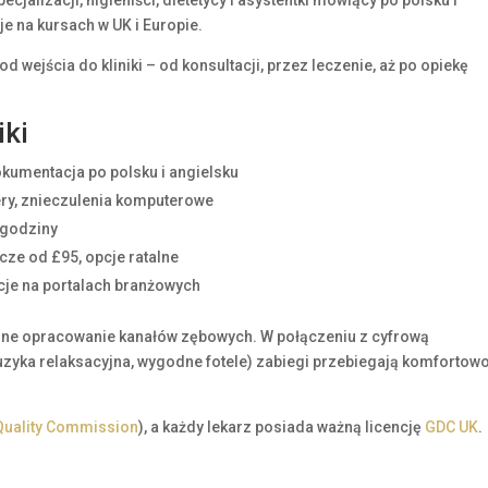
je na kursach w UK i Europie.
wejścia do kliniki – od konsultacji, przez leczenie, aż po opiekę
iki
okumentacja po polsku i angielsku
ry, znieczulenia komputerowe
 godziny
ze od £95, opcje ratalne
cje na portalach branżowych
jne opracowanie kanałów zębowych. W połączeniu z cyfrową
muzyka relaksacyjna, wygodne fotele) zabiegi przebiegają komfortow
Quality Commission
), a każdy lekarz posiada ważną licencję
GDC UK
.