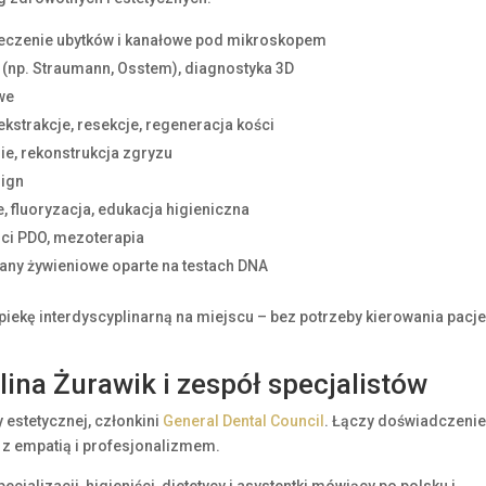
eczenie ubytków i kanałowe pod mikroskopem
(np. Straumann, Osstem), diagnostyka 3D
we
kstrakcje, resekcje, regeneracja kości
ie, rekonstrukcja zgryzu
lign
, fluoryzacja, edukacja higieniczna
ici PDO, mezoterapia
any żywieniowe oparte na testach DNA
piekę interdyscyplinarną na miejscu – bez potrzeby kierowania pacj
ina Żurawik i zespół specjalistów
 estetycznej, członkini
General Dental Council
. Łączy doświadczenie
kę z empatią i profesjonalizmem.
cjalizacji, higieniści, dietetycy i asystentki mówiący po polsku i