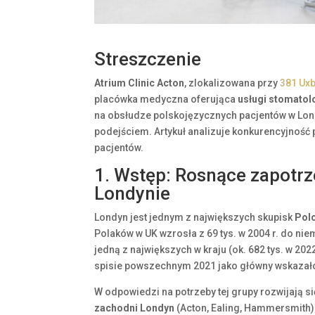
Streszczenie
Atrium Clinic Acton
, zlokalizowana przy
381 Ux
placówka medyczna oferująca
usługi stomatol
na obsłudze polskojęzycznych pacjentów w Lond
podejściem. Artykuł analizuje konkurencyjność p
pacjentów.
1. Wstęp: Rosnące zapotr
Londynie
Londyn jest jednym z największych skupisk
Polo
Polaków w UK wzrosła z 69 tys. w 2004 r. do nie
jedną z największych w kraju (ok. 682 tys. w 2022
spisie powszechnym 2021 jako główny wskazało
W odpowiedzi na potrzeby tej grupy rozwijają 
zachodni Londyn
(Acton, Ealing, Hammersmith)