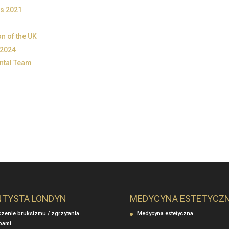
us 2021
n of the UK
 2024
ental Team
NTYSTA LONDYN
MEDYCYNA ESTETYCZ
czenie bruksizmu / zgrzytania
Medycyna estetyczna
bami