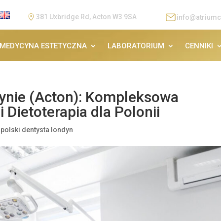
381 Uxbridge Rd, Acton W3 9SA
info@atriumc
MEDYCYNA ESTETYCZNA
LABORATORIUM
CENNIKI
dynie (Acton): Kompleksowa
 Dietoterapia dla Polonii
|
polski dentysta londyn