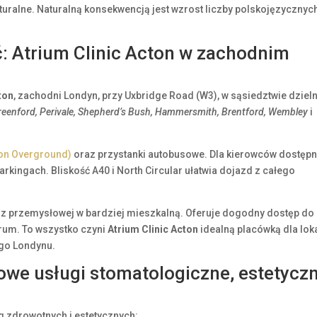
turalne. Naturalną konsekwencją jest wzrost liczby polskojęzycznyc
ć: Atrium Clinic Acton w zachodnim
ton
, zachodni Londyn, przy Uxbridge Road (W3), w sąsiedztwie dziel
Greenford, Perivale, Shepherd’s Bush, Hammersmith, Brentford, Wembley
i
don Overground)
oraz przystanki autobusowe. Dla kierowców dostępn
arkingach. Bliskość A40 i North Circular ułatwia dojazd z całego
z przemysłowej w bardziej mieszkalną. Oferuje dogodny dostęp do
rum. To wszystko czyni
Atrium Clinic Acton
idealną placówką dla lok
ego Londynu.
sowe usługi stomatologiczne, estetycz
g zdrowotnych i estetycznych: