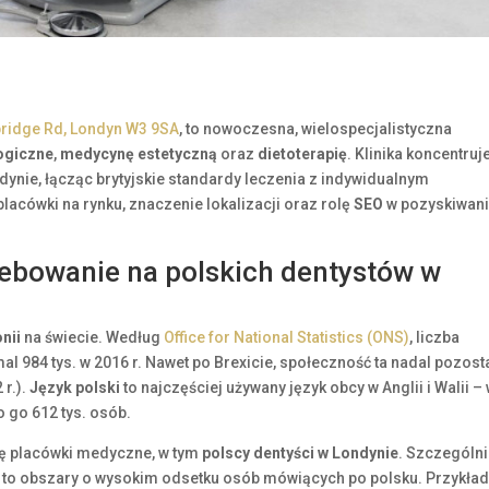
bridge Rd, Londyn W3 9SA
, to nowoczesna, wielospecjalistyczna
ogiczne
,
medycynę estetyczną
oraz
dietoterapię
. Klinika koncentruj
ynie, łącząc brytyjskie standardy leczenia z indywidualnym
lacówki na rynku, znaczenie lokalizacji oraz rolę
SEO
w pozyskiwan
zebowanie na polskich dentystów w
nii
na świecie. Według
Office for National Statistics (ONS)
, liczba
mal 984 tys. w 2016 r. Nawet po Brexicie, społeczność ta nadal pozost
 r.).
Język polski
to najczęściej używany język obcy w Anglii i Walii –
 go 612 tys. osób.
się placówki medyczne, w tym
polscy dentyści w Londynie
. Szczególn
 to obszary o wysokim odsetku osób mówiących po polsku. Przykł