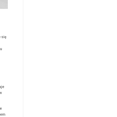
e się
iu
aje
 w
ie
adem