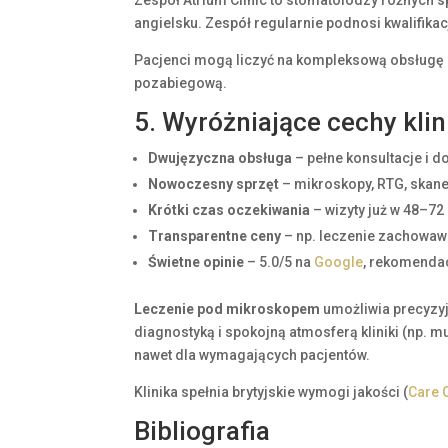
angielsku. Zespół regularnie podnosi kwalifikac
Pacjenci mogą liczyć na kompleksową obsługę od 
pozabiegową.
5. Wyróżniające cechy klin
Dwujęzyczna obsługa
– pełne konsultacje i d
Nowoczesny sprzęt
– mikroskopy, RTG, skane
Krótki czas oczekiwania
– wizyty już w 48–72
Transparentne ceny
– np. leczenie zachowawc
Świetne opinie
– 5.0/5 na
Google
, rekomenda
Leczenie pod mikroskopem
umożliwia precyzy
diagnostyką i spokojną atmosferą kliniki (np. 
nawet dla wymagających pacjentów.
Klinika spełnia brytyjskie wymogi jakości (
Care 
Bibliografia