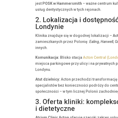
jest
POSK w Hammersmith
– ważne centrum kul
usług dentystycznych w tych rejonach.
2. Lokalizacja i dostępnoś
Londynie
Klinika znajduje się w dogodnej lokalizacji –
Ac
zamieszkanych przez Polonię:
Ealing, Hanwell, 
innych.
Komunikacja:
Blisko stacja
Acton Central (Lon
miejsca parkingowe przy ulicy i na prywatnych p
Londynu.
Atut dzielnicy:
Acton przechodzi transformację 
specjalistów bez konieczności podróży do cent
społeczności – w tym licznej Polonii zachodni
3. Oferta kliniki: komplek
i dietetyczne
Atrium Clinic Acton
oferuje szeroki zakres usłu